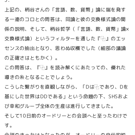
3．
上記の、柄谷さんの「言語、数、貨幣」論に端を発す
る一連のコロとの問答は、同論と彼の交換様式論の関
係の説明、そして、柄谷哲学（「言語、数、貨幣」論×
交換様式論）というフィルターを通した『⿻』のエッ
センスの抽出となり、思わぬ収穫でした（細部の議論
の正確さはともかく）。
この問答は、『⿻』を読み解くにあたっての、優れた
導きの糸となることでしょう。
こうした繋がりを直観しながら、「Dは⿻であり、Dを
基にした世界はDDである」という命題の下、SHSおよ
び幸和グループ全体の生産は進行してきました。
そして10日前のオードリーとの会談へと至ったわけで
す。