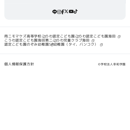
こうわ認定こども園海田
雨ニモマケズ高等学校
こうわ認定こども園
こうわ認定こども園海田第二
こうわ児童クラブ海田
SP幼稚園（タイ、バンコク）
認定こども園のぞみ幼稚園
個人情報保護方針
©学校法人幸和学園