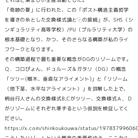
それほど凄まじい生産活動でした。
「奇跡の夏」に行われた、この「ポスト構造主義哲学
を導きの糸とした交換様式論と⿻の接続」が、SHS（シ
ンギュラリティ高等学校）/PU（プルラリティ大学）の
根本基礎となり、かつ、そのさらなる構築が私のライ
フワークとなります。
その構築過程で最も重要な概念がDGのリゾームです。
Ｑ．コロぴょん、ドュルーズ＆ガタリ（DG）の概念
「ツリー(樹木、垂直なアライメント)」と「リゾーム
（地下茎、水平なアライメント）」を詳解した上で、
柄谷行人さんの交換様式B,Cがツリー、交換様式Ａ，Ｄ
がリゾームにそれぞれ準ずるという仮説を検証してく
ださい。
https://x.com/shinkoukouwa/status/1978379960