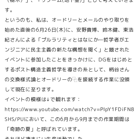
（樹木）」、「リゾーム(地下茎)」として考えていきま
す。
というのも、私は、オードリーとメールのやり取りを
始めた直後の6月26日(木)に、安野貴博、鈴木健、東浩
紀さんによる「プルラリティとはなにか—哲学者がエ
ンジニアに民主主義の新たな構想を聞く」と題された
イベントに参加したことをきっかけに、DGをはじめと
するポスト構造主義哲学を導きの糸として、柄谷さん
の交換様式論とオードリーの⿻を接続する作業に没頭
して現在に至ります。
イベントの模様は↓で観れます：
https://www.youtube.com/watch?v=PIpY1FDiFN8
SHS/PUにおいて、この6月から9月までの作業期間は
「奇跡の夏」と呼ばれています。