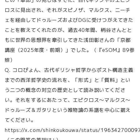
この「革命」の兆しはすでに、古代ギリシャのエピク
ロスに見出され、それがスピノザ、マルクス、ニーチ
ェを経由してドゥルーズおよびDGに受けつがえてきた
ことを教えてくれたのが、過去40年間、柄谷さんとと
もに世界の思想界を牽引してきた浅田彰さんの「京都
講座（2025年度・前期）」でした。（『eSOM』89参
照）
Q. コロぴょん、古代ギリシャ哲学からポスト構造主義
までの西洋哲学史の流れを、「形式」と「質料」とい
う二つの概念の対立の歴史として読み説いてくださ
い。それをするにあたって、エピクロス～マルクス～
ドゥルーズ＆ガタリという唯物論の系譜を中心に据え
てください。
https://x.com/shinkoukouwa/status/1963427000