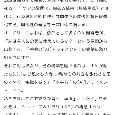
認識は協力する義務の承認（能力があれば）と同義に
なる。 ケアの倫理は、単なる結果（帰結主義）では
なく、行為者の内的特性と共同体内の関係の質を最適
化する。関係性の健康を一次目標に据える。
オードリーによれば、依然として多くのAI開発者が、
「AIは主人に忠実に仕えているか？」という課題から
出発する、「垂直の[AI]アライメント」の構築に取り
組んでいます。
それに対し彼女が、その構築を唱えるのは、「AIが私
たちに(および私たちの間に)私たちの対立を激化させる
のでなく、協働を促す」「水平方向の[AI]アライメン
ト」です。
私たちは、ここで彼女が言う「垂直」、「水平」をそ
れぞれ、ドュルーズ＆ガタリ（DG）の概念「ツリー