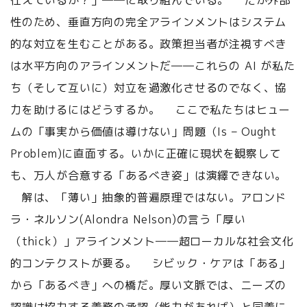
仕えているか？」――に取り組んでいる。 だが外部
性のため、垂直方向の完全アラインメントはシステム
的な対立を生むことがある。政策担当者が注視すべき
は水平方向のアラインメントだ――これらの AI が私た
ち（そして互いに）対立を過激化させるのでなく、協
力を助けるにはどうするか。 ここで私たちはヒュー
ムの「事実から価値は導けない」問題（Is – Ought
Problem)に直面する。いかに正確に現状を観察して
も、万人が合意する「あるべき姿」は演繹できない。
解は、「薄い」抽象的普遍原理ではない。アロンド
ラ・ネルソン(Alondra Nelson)の言う「厚い
（thick）」アラインメント――超ローカルな社会文化
的コンテクストが要る。 シビック・ケアは「ある」
から「あるべき」への橋だ。厚い文脈では、ニーズの