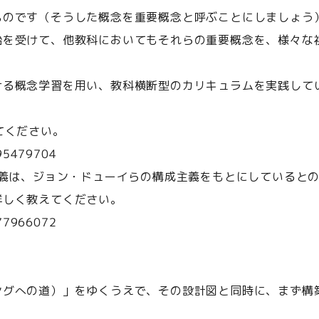
ものです（そうした概念を重要概念と呼ぶことにしましょう
始を受けて、他教科においてもそれらの重要概念を、様々な
ける概念学習を用い、教科横断型のカリキュラムを実践して
てください。
695479704
主義は、ジョン・ドューイらの構成主義をもとにしていると
詳しく教えてください。
277966072
ングへの道）」をゆくうえで、その設計図と同時に、まず構