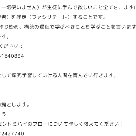
を一切使いません）が生徒に学んで欲しいこと全てを、まず
学習）を伴走（ファシリテート）することです。
作り始め、構築の過程で学ぶべきことを学ぶことを言いま
です。
ください：
451640834
として探究学習していける人間を育んでい行きます。
前提とします。
ょう。
セントミハイのフローについて詳しく教えてください：
772427740