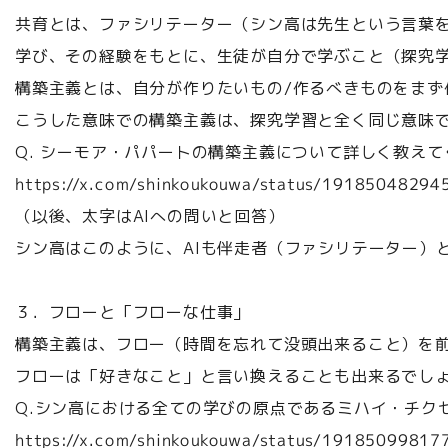
共育とは、ファシリテーター（シン高は先生という言葉
学び、その経験をもとに、生徒が自分で学ぶこと（探究
構築主義とは、自分が作りたいもの/作るべきものをまず
こうした意味での構築主義は、探究学習と全く同じ意味
Q. シーモア・パパートの構築主義について詳しく教えて
https://x.com/shinkoukouwa/status/1918504829
（以後、太字はAIへの問いと回答）
シン高はこのように、AIも伴走者（ファシリテーター）
３．フローと「フローな仕事」
構築主義は、フロー（時間を忘れて没頭出来ること）を
フローは「好きなこと」と言い換えることも出来るでし
Q.シン高における全ての学びの原点であるミハイ・チク
https://x.com/shinkoukouwa/status/1918509981