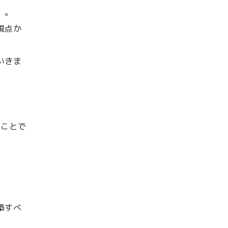
）。
視点か
いきま
のことで
築すべ