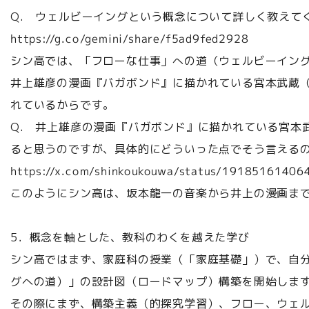
Q. ウェルビーイングという概念について詳しく教えて
https://g.co/gemini/share/f5ad9fed2928
シン高では、「フローな仕事」への道（ウェルビーイン
井上雄彦の漫画『バガボンド』に描かれている宮本武蔵
れているからです。
Q. 井上雄彦の漫画『バガボンド』に描かれている宮本
ると思うのですが、具体的にどういった点でそう言える
https://x.com/shinkoukouwa/status/1918516140
このようにシン高は、坂本龍一の音楽から井上の漫画ま
5．概念を軸とした、教科のわくを越えた学び
シン高ではまず、家庭科の授業（「家庭基礎」）で、自
グへの道）」の設計図（ロードマップ）構築を開始しま
その際にまず、構築主義（的探究学習）、フロー、ウェル