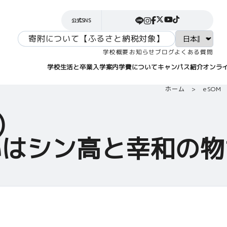
公式SNS
寄附について【ふるさと納税対象】
よくある質問
学校概要
お知らせ
ブログ
学校生活と卒業
キャンパス紹介
オンラ
学費について
入学案内
ホーム
eSOM
)
いはシン高と幸和の物