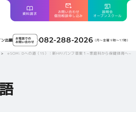
説明会
お問い合わせ
資料請求
オープンスクール
個別相談申し込み
082-288-2026
イン出願
（月～金曜 9時～17時）
eSOM: Dへの道（15）：新HP/パンフ草案１~家庭科から保健体育へ~
語